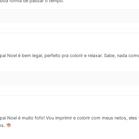
a boa forma de passar o tempo.
i Noel é bem legal, perfeito pra colorir e relaxar. Sabe, nada co
i Noel é muito fofo! Vou imprimir e colorir com meus netos, eles
os.