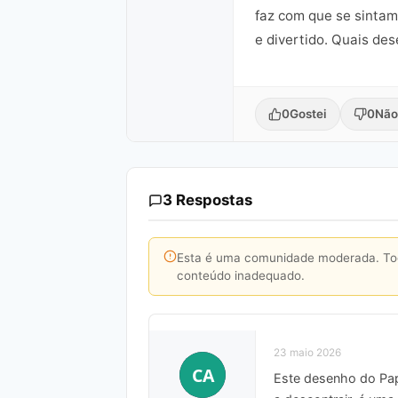
faz com que se sintam
e divertido. Quais de
0
Gostei
0
Não
3 Respostas
Esta é uma comunidade moderada. Toda
conteúdo inadequado.
23 maio 2026
CA
Este desenho do Papa