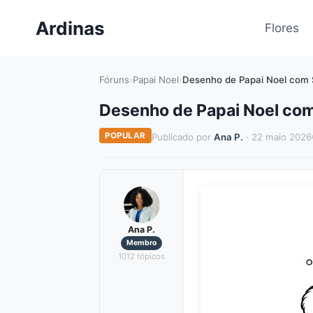
Pular
Ardinas
para
Flores
o
Conteúdo
Fóruns
›
Papai Noel
›
Desenho de Papai Noel com S
Desenho de Papai Noel com
POPULAR
Publicado por
Ana P.
· 22 maio 2026
Ana P.
Membro
1012 tópicos