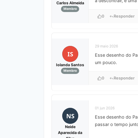
a descontrair, é um
Carlos Almeida
Membro
0
Responder
29 maio 2026
IS
Esse desenho do Papa
um pouco.
Iolanda Santos
Membro
0
Responder
01 jun 2026
NS
Esse desenho do Papa
passar o tempo junt
Neide
Aparecida da