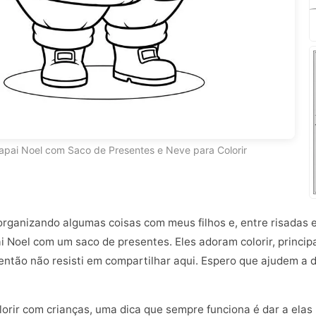
pai Noel com Saco de Presentes e Neve para Colorir
organizando algumas coisas com meus filhos e, entre risadas
 Noel com um saco de presentes. Eles adoram colorir, princip
 então não resisti em compartilhar aqui. Espero que ajudem a d
rir com crianças, uma dica que sempre funciona é dar a elas l