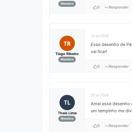
Membro
0
Responder
25 jul 2026
TR
Esse desenho de Pásc
vai ficar!
Tiago Ribeiro
Membro
0
Responder
25 jul 2026
TL
Amei esse desenho de
um tempinho me div
Thaís Lima
Membro
0
Responder