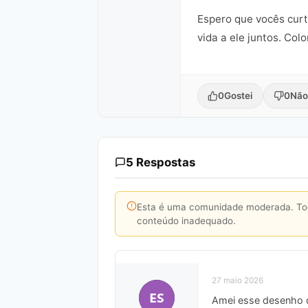
Espero que vocês curt
vida a ele juntos. Co
0
Gostei
0
Não
5 Respostas
Esta é uma comunidade moderada. Toda
conteúdo inadequado.
27 maio 2026
ES
Amei esse desenho de