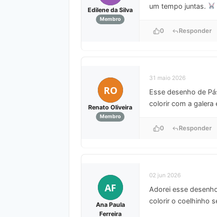
um tempo juntas.
Edilene da Silva
Membro
0
Responder
31 maio 2026
RO
Esse desenho de Pásc
colorir com a galera
Renato Oliveira
Membro
0
Responder
02 jun 2026
AF
Adorei esse desenho 
colorir o coelhinho
Ana Paula
Ferreira