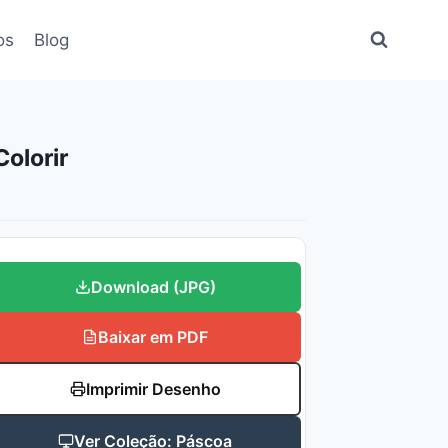
os
Blog
olorir
Download (JPG)
Baixar em PDF
Imprimir Desenho
Ver Coleção: Páscoa