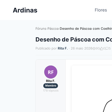
Pular
Ardinas
para
Flores
o
Conteúdo
Fóruns
›
Páscoa
›
Desenho de Páscoa com Coelhin
Desenho de Páscoa com Co
Publicado por
Rita F.
· 26 maio 2026
90
0
5
RF
Rita F.
Membro
178 tópicos