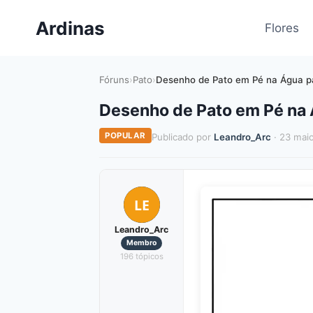
Pular
Ardinas
para
Flores
o
Conteúdo
Fóruns
›
Pato
›
Desenho de Pato em Pé na Água pa
Desenho de Pato em Pé na Á
POPULAR
Publicado por
Leandro_Arc
· 23 mai
LE
Leandro_Arc
Membro
196 tópicos