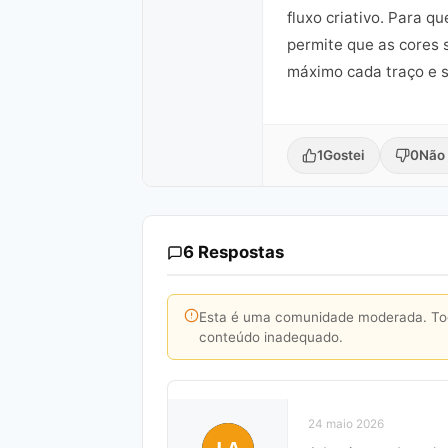
fluxo criativo. Para 
permite que as cores 
máximo cada traço e 
1
Gostei
0
Não 
6 Respostas
Esta é uma comunidade moderada. Toda
conteúdo inadequado.
24 maio 2026