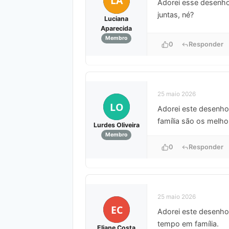
LA
Adorei esse desenho 
juntas, né?
Luciana
Aparecida
Membro
0
Responder
25 maio 2026
LO
Adorei este desenho 
família são os melho
Lurdes Oliveira
Membro
0
Responder
25 maio 2026
EC
Adorei este desenho 
tempo em família.
Eliane Costa