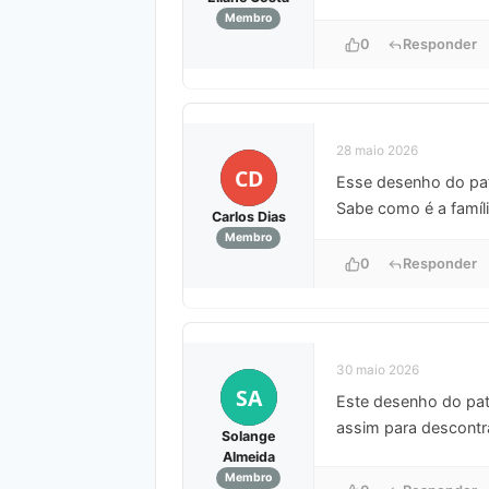
Membro
0
Responder
28 maio 2026
CD
Esse desenho do pato
Sabe como é a famíli
Carlos Dias
Membro
0
Responder
30 maio 2026
SA
Este desenho do pa
assim para descontr
Solange
Almeida
Membro