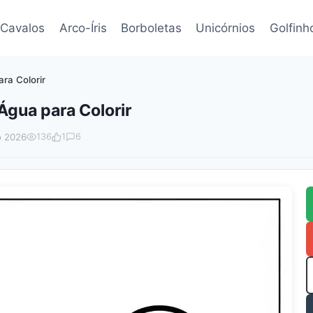
Cavalos
Arco-Íris
Borboletas
Unicórnios
Golfinh
ra Colorir
gua para Colorir
o 2026
136
1
6