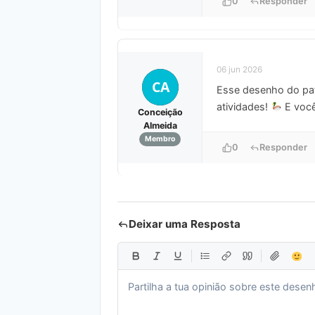
0
Responder
06 jun 2026
CA
Esse desenho do pat
atividades!
E você
Conceição
Almeida
Membro
0
Responder
Deixar uma Resposta