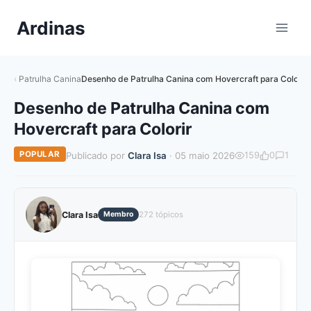
Pular
Ardinas
para
o
Conteúdo
Patrulha Canina
Desenho de Patrulha Canina com Hovercraft para Colorir
Desenho de Patrulha Canina com
Hovercraft para Colorir
POPULAR
Publicado por
Clara Isa
· 05 maio 2026
159
0
1
Clara Isa
Membro
272 tópicos