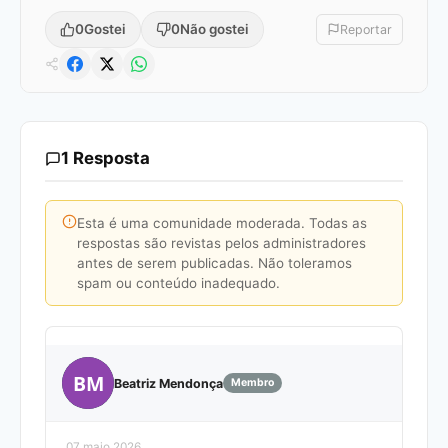
0
Gostei
0
Não gostei
Reportar
1 Resposta
Esta é uma comunidade moderada. Todas as
respostas são revistas pelos administradores
antes de serem publicadas. Não toleramos
spam ou conteúdo inadequado.
BM
Beatriz Mendonça
Membro
07 maio 2026