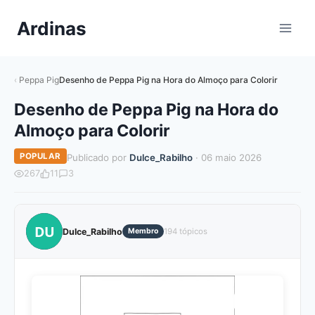
Pular
Ardinas
para
o
Conteúdo
Peppa Pig
Desenho de Peppa Pig na Hora do Almoço para Colorir
Desenho de Peppa Pig na Hora do
Almoço para Colorir
POPULAR
Publicado por
Dulce_Rabilho
· 06 maio 2026
267
11
3
DU
Dulce_Rabilho
Membro
194 tópicos