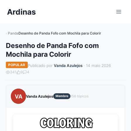
Pular
Ardinas
para
o
Conteúdo
Panda
Desenho de Panda Fofo com Mochila para Colorir
Desenho de Panda Fofo com
Mochila para Colorir
POPULAR
Publicado por
Vanda Azulejos
· 14 maio 2026
341
9
4
VA
Vanda Azulejos
Membro
156 tópicos