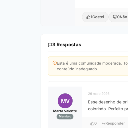
1
Gostei
0
Não 
3 Respostas
Esta é uma comunidade moderada. Toda
conteúdo inadequado.
26 maio 2026
MV
Esse desenho de pri
colorindo. Perfeito 
Marta Valente
Membro
0
Responder