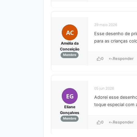
29 maio 2026
AC
Esse desenho de prim
para as crianças col
Amélia da
Conceição
Membro
0
Responder
05 jun 2026
EG
Adorei esse desenho 
toque especial com 
Eliane
Gonçalves
Membro
0
Responder