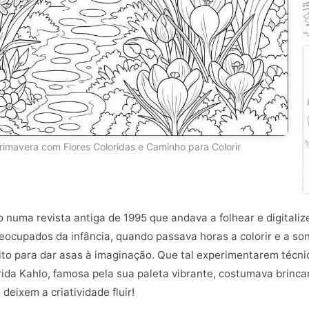
imavera com Flores Coloridas e Caminho para Colorir
 numa revista antiga de 1995 que andava a folhear e digitaliz
eocupados da infância, quando passava horas a colorir e a so
eito para dar asas à imaginação. Que tal experimentarem técn
rida Kahlo, famosa pela sua paleta vibrante, costumava brinca
 deixem a criatividade fluir!