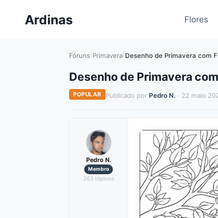
Pular
Ardinas
para
Flores
o
Conteúdo
Fóruns
›
Primavera
›
Desenho de Primavera com Fl
Desenho de Primavera com F
POPULAR
Publicado por
Pedro N.
· 22 maio 20
Pedro N.
Membro
263 tópicos