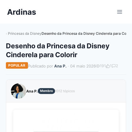
Pular
Ardinas
para
o
Conteúdo
Princesas da Disney
Desenho da Princesa da Disney Cinderela para Colori
Desenho da Princesa da Disney
Cinderela para Colorir
POPULAR
Publicado por
Ana P.
· 04 maio 2026
191
1
2
Ana P.
Membro
1012 tópicos