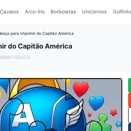
Cavalos
Arco-Íris
Borboletas
Unicórnios
Golfinh
beça para Imprimir do Capitão América
ir do Capitão América
2026
126
0
2