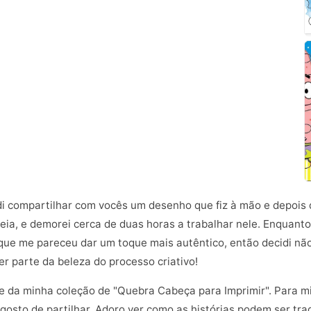
di compartilhar com vocês um desenho que fiz à mão e depois di
deia, e demorei cerca de duas horas a trabalhar nele. Enquant
ue me pareceu dar um toque mais autêntico, então decidi não 
r parte da beleza do processo criativo!
te da minha coleção de "Quebra Cabeça para Imprimir". Para 
 gosto de partilhar. Adoro ver como as histórias podem ser trad