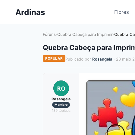
Pular
Ardinas
para
Flores
o
Conteúdo
Fóruns
›
Quebra Cabeça para Imprimir
›
Quebra Ca
Quebra Cabeça para Imprim
POPULAR
Publicado por
Rosangela
· 28 maio 
RO
Rosangela
Membro
189 tópicos