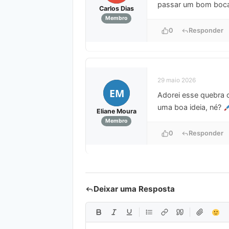
passar um bom bocad
Carlos Dias
Membro
0
Responder
29 maio 2026
EM
Adorei esse quebra c
uma boa ideia, né?
Eliane Moura
Membro
0
Responder
Deixar uma Resposta