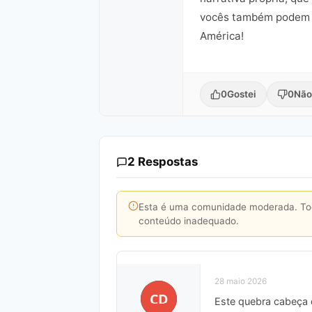
vocês também podem ad
América!
0
Gostei
0
Não
2 Respostas
Esta é uma comunidade moderada. Toda
conteúdo inadequado.
28 maio 2026
CD
Este quebra cabeça d