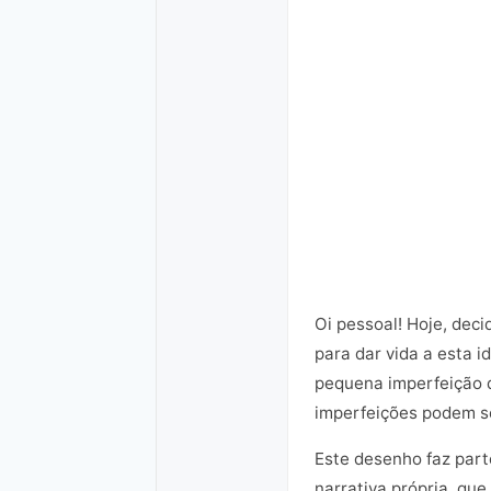
Oi pessoal! Hoje, deci
para dar vida a esta i
pequena imperfeição q
imperfeições podem se
Este desenho faz par
narrativa própria, que