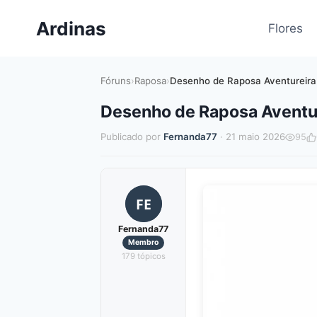
Pular
Ardinas
para
Flores
o
Conteúdo
Fóruns
›
Raposa
›
Desenho de Raposa Aventureira n
Desenho de Raposa Aventure
Publicado por
Fernanda77
· 21 maio 2026
95
FE
Fernanda77
Membro
179 tópicos