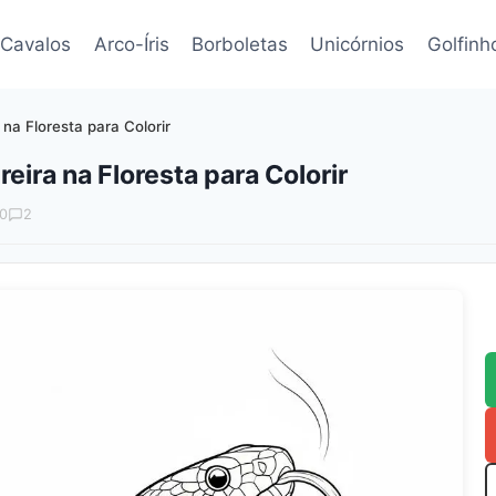
Cavalos
Arco-Íris
Borboletas
Unicórnios
Golfinh
a Floresta para Colorir
ira na Floresta para Colorir
0
2