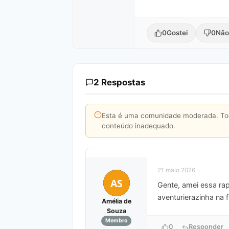
0
Gostei
0
Não
2 Respostas
Esta é uma comunidade moderada. Toda
conteúdo inadequado.
21 maio 2026
AS
Gente, amei essa rap
aventurierazinha na f
Amélia de
Souza
Membro
0
Responder