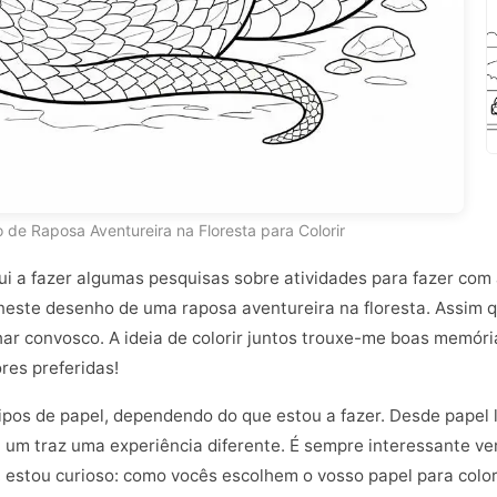
de Raposa Aventureira na Floresta para Colorir
qui a fazer algumas pesquisas sobre atividades para fazer com
este desenho de uma raposa aventureira na floresta. Assim que
lhar convosco. A ideia de colorir juntos trouxe-me boas memór
ores preferidas!
ipos de papel, dependendo do que estou a fazer. Desde papel 
da um traz uma experiência diferente. É sempre interessante v
a, estou curioso: como vocês escolhem o vosso papel para color