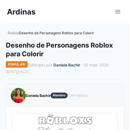
Pular
Ardinas
para
o
Conteúdo
Roblox
Desenho de Personagens Roblox para Colorir
Desenho de Personagens Roblox
para Colorir
POPULAR
Publicado por
Daniela Bachir
· 05 maio 2026
187
4
3
Daniela Bachir
Membro
1294 tópicos