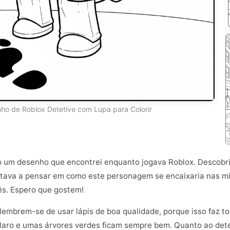
ho de Roblox Detetive com Lupa para Colorir
go um desenho que encontrei enquanto jogava Roblox. Descobri 
 Estava a pensar em como este personagem se encaixaria nas mi
ês. Espero que gostem!
lembrem-se de usar lápis de boa qualidade, porque isso faz tod
claro e umas árvores verdes ficam sempre bem. Quanto ao det