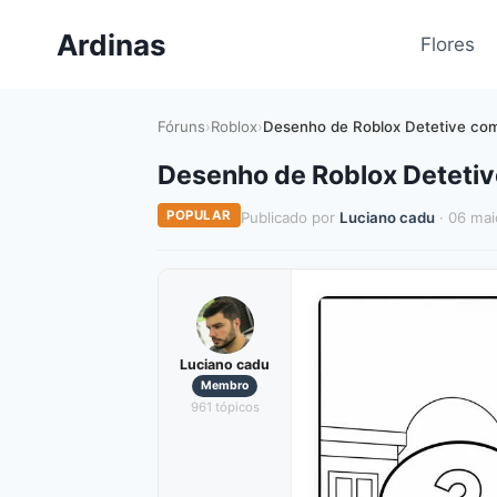
Pular
Ardinas
para
Flores
o
Conteúdo
Fóruns
›
Roblox
›
Desenho de Roblox Detetive com
Desenho de Roblox Detetiv
POPULAR
Publicado por
Luciano cadu
· 06 mai
Luciano cadu
Membro
961 tópicos