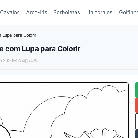
Cavalos
Arco-Íris
Borboletas
Unicórnios
Golfinh
 Lupa para Colorir
e com Lupa para Colorir
o 2026
192
2
0