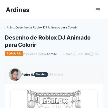
Pular
Ardinas
para
o
Conteúdo
Roblox
Desenho de Roblox DJ Animado para Colorir
Desenho de Roblox DJ Animado
para Colorir
POPULAR
Publicado por
Pedro N.
· 06 maio 2026
180
1
1
Pedro N.
Membro
263 tópicos