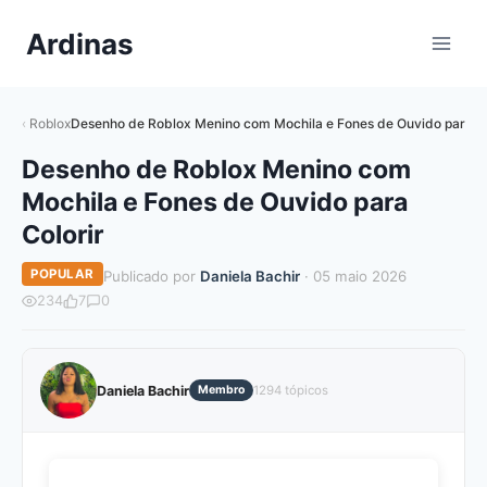
Pular
Ardinas
para
o
Conteúdo
Roblox
Desenho de Roblox Menino com Mochila e Fones de Ouvido para Co
Desenho de Roblox Menino com
Mochila e Fones de Ouvido para
Colorir
POPULAR
Publicado por
Daniela Bachir
· 05 maio 2026
234
7
0
Daniela Bachir
Membro
1294 tópicos