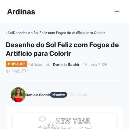
Pular
Ardinas
para
o
Conteúdo
Sol
Desenho do Sol Feliz com Fogos de Artifício para Colorir
Desenho do Sol Feliz com Fogos de
Artifício para Colorir
POPULAR
Publicado por
Daniela Bachir
· 14 maio 2026
158
1
3
Daniela Bachir
Membro
1294 tópicos