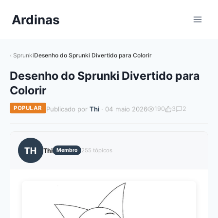
Pular
Ardinas
para
o
Conteúdo
Sprunki
Desenho do Sprunki Divertido para Colorir
Desenho do Sprunki Divertido para
Colorir
POPULAR
Publicado por
Thi
· 04 maio 2026
190
3
2
TH
Thi
Membro
255 tópicos