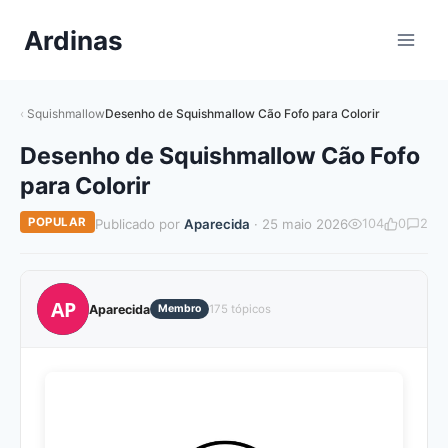
Pular
Ardinas
para
o
Conteúdo
Squishmallow
Desenho de Squishmallow Cão Fofo para Colorir
Desenho de Squishmallow Cão Fofo
para Colorir
POPULAR
Publicado por
Aparecida
· 25 maio 2026
104
0
2
AP
Aparecida
Membro
175 tópicos