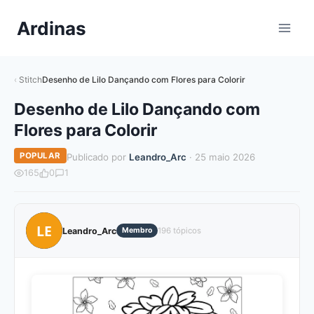
Pular
Ardinas
para
o
Conteúdo
Stitch
Desenho de Lilo Dançando com Flores para Colorir
Desenho de Lilo Dançando com
Flores para Colorir
POPULAR
Publicado por
Leandro_Arc
· 25 maio 2026
165
0
1
LE
Leandro_Arc
Membro
196 tópicos