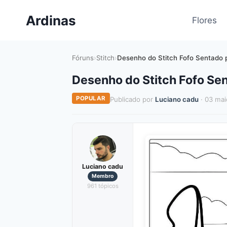
Pular
Ardinas
para
Flores
o
Conteúdo
Fóruns
›
Stitch
›
Desenho do Stitch Fofo Sentado p
Desenho do Stitch Fofo Sen
POPULAR
Publicado por
Luciano cadu
· 03 mai
Luciano cadu
Membro
961 tópicos