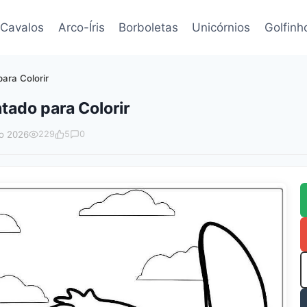
Cavalos
Arco-Íris
Borboletas
Unicórnios
Golfinh
ara Colorir
tado para Colorir
o 2026
229
5
0