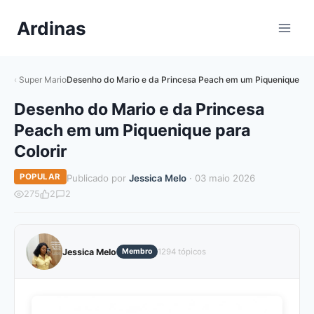
Pular
Ardinas
para
o
Conteúdo
Super Mario
Desenho do Mario e da Princesa Peach em um Piquenique par
Desenho do Mario e da Princesa
Peach em um Piquenique para
Colorir
POPULAR
Publicado por
Jessica Melo
· 03 maio 2026
275
2
2
Jessica Melo
Membro
1294 tópicos