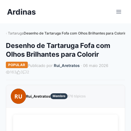
Pular
Ardinas
para
o
Conteúdo
Tartaruga
Desenho de Tartaruga Fofa com Olhos Brilhantes para Colorir
Desenho de Tartaruga Fofa com
Olhos Brilhantes para Colorir
POPULAR
Publicado por
Rui_Aretratos
· 06 maio 2026
163
3
2
RU
Rui_Aretratos
Membro
176 tópicos