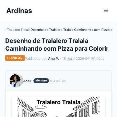
Pular
Ardinas
para
o
Conteúdo
Tralalero Tralala
Desenho de Tralalero Tralala Caminhando com Pizza para
Desenho de Tralalero Tralala
Caminhando com Pizza para Colorir
POPULAR
Publicado por
Ana P.
· 18 maio 2026
119
0
6
Ana P.
Membro
1012 tópicos