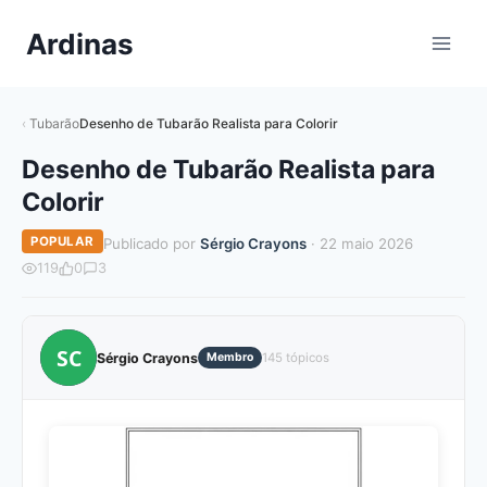
Pular
Ardinas
para
o
Conteúdo
Tubarão
Desenho de Tubarão Realista para Colorir
Desenho de Tubarão Realista para
Colorir
POPULAR
Publicado por
Sérgio Crayons
· 22 maio 2026
119
0
3
SC
Sérgio Crayons
Membro
145 tópicos