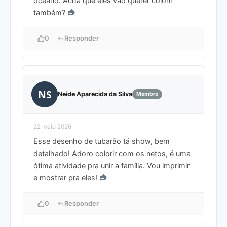
oceano. Acha que eles vão querer colorir
também?
0
Responder
NS
Neide Aparecida da Silva
Membro
22 maio 2026
Esse desenho de tubarão tá show, bem
detalhado! Adoro colorir com os netos, é uma
ótima atividade pra unir a família. Vou imprimir
e mostrar pra eles!
0
Responder