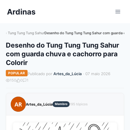
Pular
Ardinas
para
o
Conteúdo
Tung Tung Tung Sahur
Desenho do Tung Tung Tung Sahur com guarda chuv
Desenho do Tung Tung Tung Sahur
com guarda chuva e cachorro para
Colorir
POPULAR
Publicado por
Artes_da_Lúcia
· 07 maio 2026
150
0
1
AR
Artes_da_Lúcia
Membro
195 tópicos