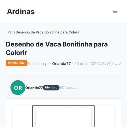
Pular
Ardinas
para
o
Conteúdo
Vaca
Desenho de Vaca Bonitinha para Colorir
Desenho de Vaca Bonitinha para
Colorir
POPULAR
Publicado por
Orlanda77
· 23 maio 2026
139
1
6
OR
Orlanda77
Membro
167 tópicos