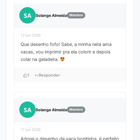
SA
Solange Almeida
Membro
12 jun 2026
Que desenho fofo! Sabe, a minha neta ama
vacas, vou imprimir pra ela colorir e depois
colar na geladeira.
1
Responder
SA
Solange Almeida
Membro
17 jun 2026
Adorei o desenho da vaca bonitinha, é perfeito