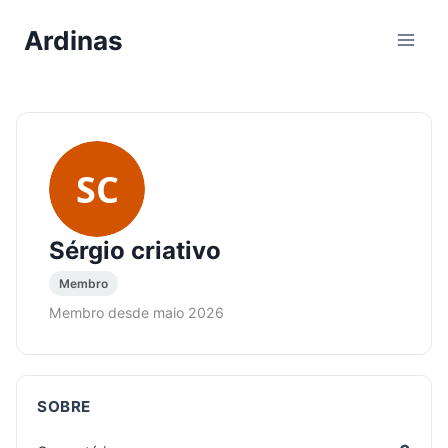
Pular
Ardinas
para
o
Conteúdo
SC
Sérgio criativo
Membro
Membro desde maio 2026
SOBRE