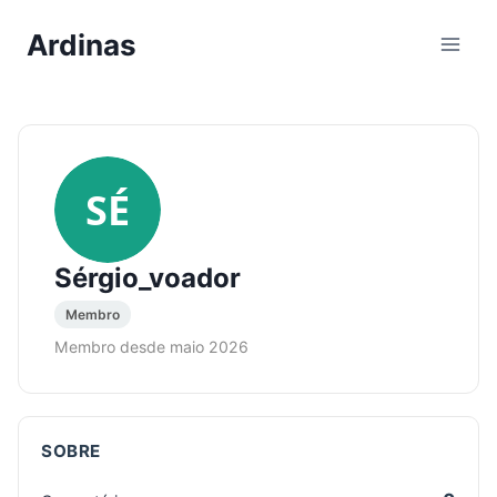
Pular
Ardinas
para
o
Conteúdo
SÉ
Sérgio_voador
Membro
Membro desde maio 2026
SOBRE