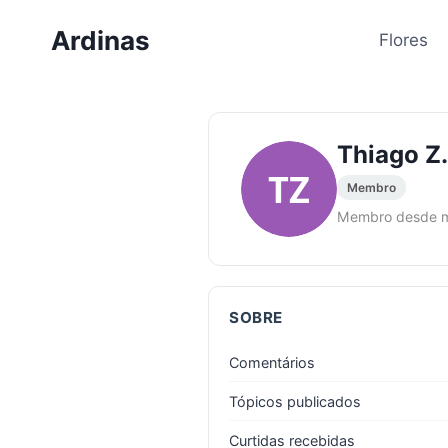
Pular
Ardinas
para
Flores
o
Conteúdo
Thiago Z.
TZ
Membro
Membro desde 
SOBRE
Comentários
Tópicos publicados
Curtidas recebidas