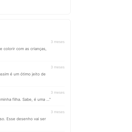
3 meses
e colorir com as crianças,
3 meses
ssim é um ótimo jeito de
3 meses
minha filha. Sabe, é uma …"
3 meses
sso. Esse desenho vai ser