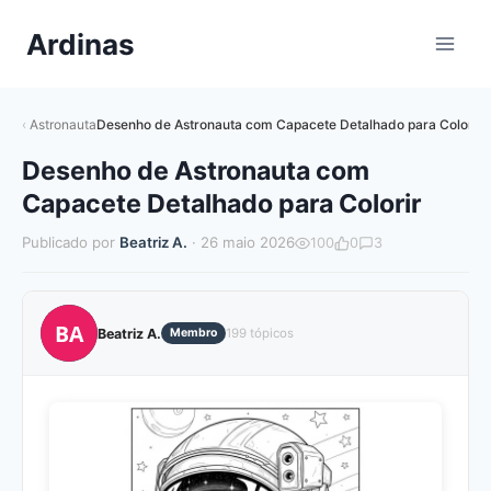
Pular
Ardinas
para
o
Conteúdo
Astronauta
Desenho de Astronauta com Capacete Detalhado para Colorir
Desenho de Astronauta com
Capacete Detalhado para Colorir
Publicado por
Beatriz A.
· 26 maio 2026
100
0
3
BA
Beatriz A.
Membro
199 tópicos