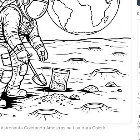
D
Astronauta Coletando Amostras na Lua para Colorir