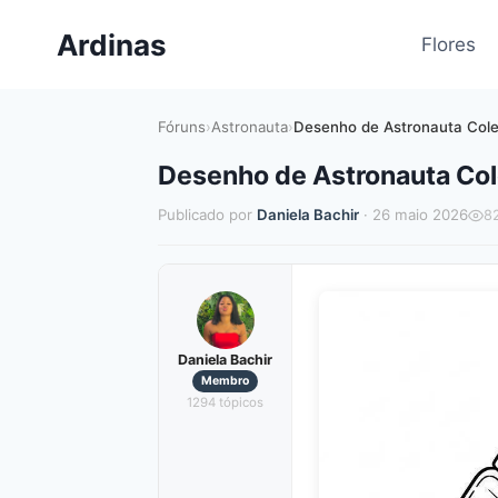
Pular
Ardinas
para
Flores
o
Conteúdo
Fóruns
›
Astronauta
›
Desenho de Astronauta Cole
Desenho de Astronauta Col
Publicado por
Daniela Bachir
· 26 maio 2026
8
Daniela Bachir
Membro
1294 tópicos