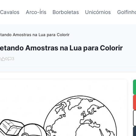
Cavalos
Arco-Íris
Borboletas
Unicórnios
Golfinh
tando Amostras na Lua para Colorir
etando Amostras na Lua para Colorir
2
0
3