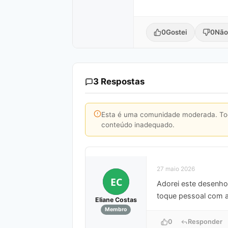
0
Gostei
0
Não
3 Respostas
Esta é uma comunidade moderada. Toda
conteúdo inadequado.
27 maio 2026
EC
Adorei este desenho 
toque pessoal com 
Eliane Costas
Membro
0
Responder