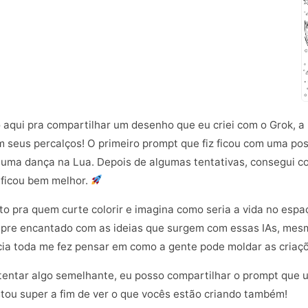
tô aqui pra compartilhar um desenho que eu criei com o Grok, a
m seus percalços! O primeiro prompt que fiz ficou com uma pos
 uma dança na Lua. Depois de algumas tentativas, consegui cor
 ficou bem melhor.
to pra quem curte colorir e imagina como seria a vida no espaç
empre encantado com as ideias que surgem com essas IAs, me
cia toda me fez pensar em como a gente pode moldar as criaç
 tentar algo semelhante, eu posso compartilhar o prompt que 
stou super a fim de ver o que vocês estão criando também!