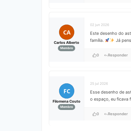
02 jun 2026
CA
Este desenho do astr
família.
Já pens
Carlos Alberto
Membro
0
Responder
25 jul 2026
FC
Esse desenho de ast
o espaço, eu ficava 
Filomena Couto
Membro
0
Responder