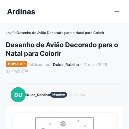
Pular
Ardinas
para
o
Conteúdo
Avião
Desenho de Avião Decorado para o Natal para Colorir
Desenho de Avião Decorado para o
Natal para Colorir
POPULAR
Publicado por
Dulce_Rabilho
· 22 maio 2026
128
1
4
DU
Dulce_Rabilho
Membro
194 tópicos