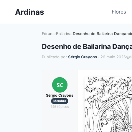
Pular
Ardinas
para
Flores
o
Conteúdo
Fóruns
›
Bailarina
›
Desenho de Bailarina Dançando
Desenho de Bailarina Danç
Publicado por
Sérgio Crayons
· 26 maio 2026
SC
Sérgio Crayons
Membro
145 tópicos