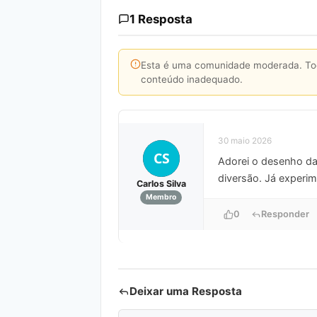
1 Resposta
Esta é uma comunidade moderada. Toda
conteúdo inadequado.
30 maio 2026
CS
Adorei o desenho da 
diversão. Já experi
Carlos Silva
Membro
0
Responder
Deixar uma Resposta