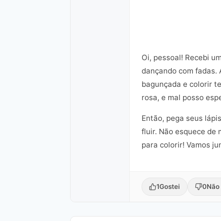
Oi, pessoal! Recebi u
dançando com fadas. A
bagunçada e colorir t
rosa, e mal posso esp
Então, pega seus lápis
fluir. Não esquece de
para colorir! Vamos ju
1
Gostei
0
Não 