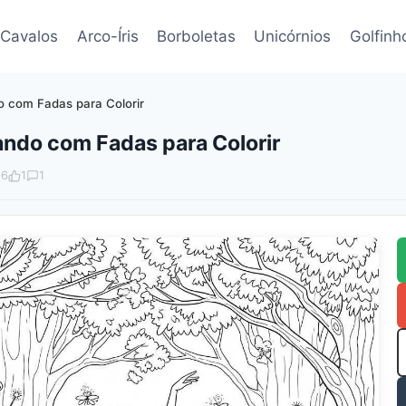
Cavalos
Arco-Íris
Borboletas
Unicórnios
Golfinh
 com Fadas para Colorir
ando com Fadas para Colorir
96
1
1