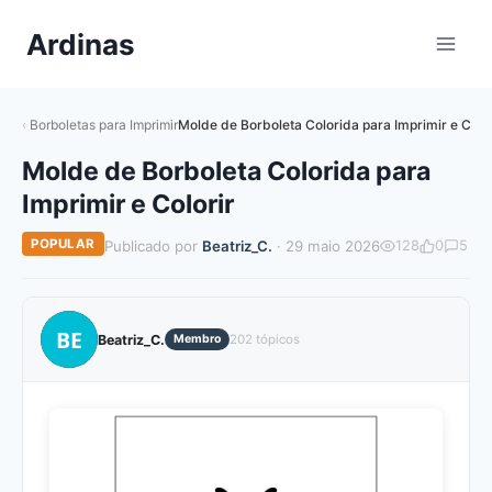
Pular
Ardinas
para
o
Conteúdo
Borboletas para Imprimir
Molde de Borboleta Colorida para Imprimir e Color
Molde de Borboleta Colorida para
Imprimir e Colorir
POPULAR
Publicado por
Beatriz_C.
· 29 maio 2026
128
0
5
BE
Beatriz_C.
Membro
202 tópicos