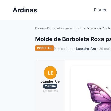
Pular
Ardinas
para
Flores
o
Conteúdo
Fóruns
›
Borboletas para Imprimir
›
Molde de Borbo
Molde de Borboleta Roxa par
POPULAR
Publicado por
Leandro_Arc
· 29 mai
LE
Leandro_Arc
Membro
196 tópicos