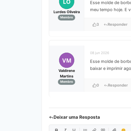
LO
Esse molde de borbole
meu tempo hoje. E vo
Lurdes Oliveira
Membro
3
Responder
08 jun 2026
VM
Esse molde de borbol
baixar e imprimir ago
Valdirene
Martins
Membro
0
Responder
Deixar uma Resposta