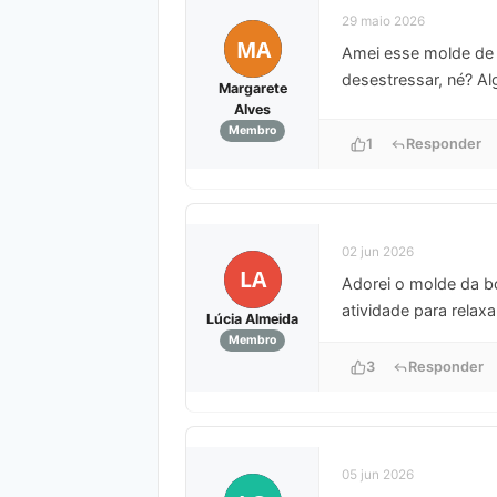
29 maio 2026
MA
Amei esse molde de b
desestressar, né? Al
Margarete
Alves
Membro
1
Responder
02 jun 2026
LA
Adorei o molde da bo
atividade para relaxa
Lúcia Almeida
Membro
3
Responder
05 jun 2026