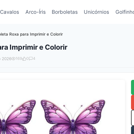
Cavalos
Arco-Íris
Borboletas
Unicórnios
Golfinh
leta Roxa para Imprimir e Colorir
a Imprimir e Colorir
o 2026
169
0
4