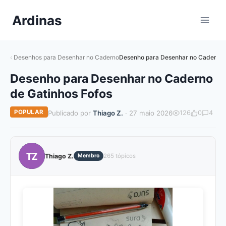
Pular
Ardinas
para
o
Conteúdo
Desenhos para Desenhar no Caderno
Desenho para Desenhar no Caderno 
Desenho para Desenhar no Caderno
de Gatinhos Fofos
POPULAR
Publicado por
Thiago Z.
· 27 maio 2026
126
0
4
TZ
Thiago Z.
Membro
265 tópicos