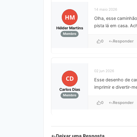
14 maio 2026
HM
Olha, esse caminhão
pista lá em casa. Ac
Hélder Martins
Membro
0
Responder
02 jun 2026
CD
Esse desenho de cam
imprimir e divertir
Carlos Dias
Membro
0
Responder
Deixar uma Resposta