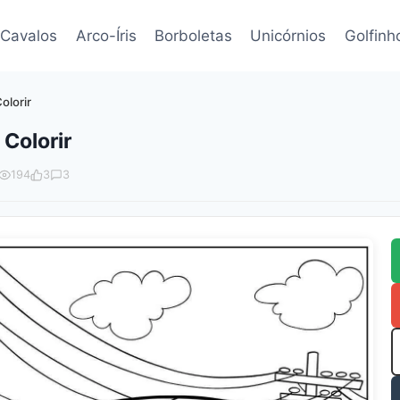
Cavalos
Arco-Íris
Borboletas
Unicórnios
Golfinh
lorir
Colorir
194
3
3