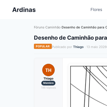
Pular
Ardinas
para
Flores
o
Conteúdo
Fóruns
›
Caminhão
›
Desenho de Caminhão para Co
Desenho de Caminhão para 
POPULAR
Publicado por
Thiago
· 13 maio 2026
TH
Thiago
Membro
146 tópicos