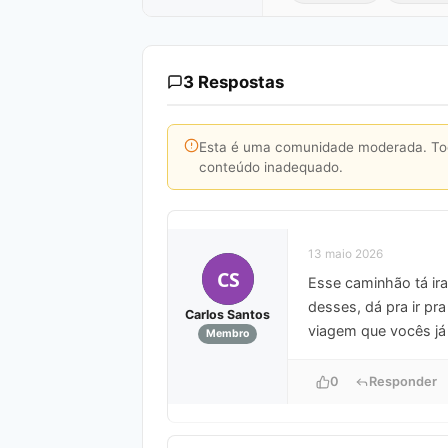
3 Respostas
Esta é uma comunidade moderada. Toda
conteúdo inadequado.
13 maio 2026
CS
Esse caminhão tá ir
desses, dá pra ir pr
Carlos Santos
viagem que vocês já
Membro
0
Responder