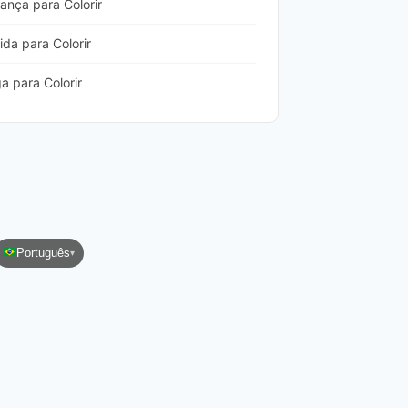
nça para Colorir
a para Colorir
 para Colorir
Português
▾