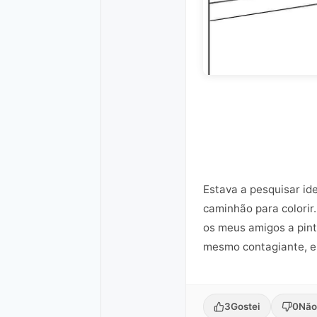
Estava a pesquisar ide
caminhão para colorir.
os meus amigos a pint
mesmo contagiante, e 
3
Gostei
0
Não