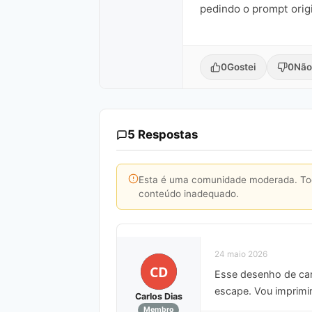
pedindo o prompt origi
0
Gostei
0
Não
5 Respostas
Esta é uma comunidade moderada. Toda
conteúdo inadequado.
24 maio 2026
CD
Esse desenho de carr
escape. Vou imprimi
Carlos Dias
Membro