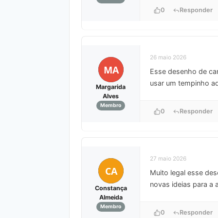
0
Responder
26 maio 2026
MA
Esse desenho de carr
usar um tempinho aq
Margarida
Alves
Membro
0
Responder
27 maio 2026
CA
Muito legal esse des
novas ideias para a 
Constança
Almeida
Membro
0
Responder