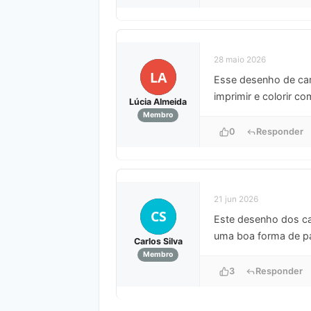
28 maio 2026
LA
Esse desenho de carr
imprimir e colorir c
Lúcia Almeida
Membro
0
Responder
21 jun 2026
CS
Este desenho dos car
uma boa forma de p
Carlos Silva
Membro
3
Responder