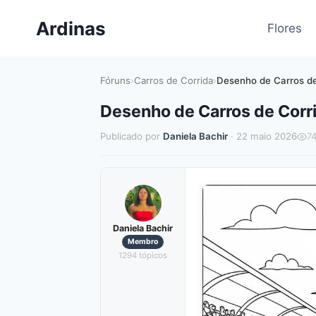
Pular
Ardinas
para
Flores
o
Conteúdo
Fóruns
›
Carros de Corrida
›
Desenho de Carros de
Desenho de Carros de Corri
Publicado por
Daniela Bachir
· 22 maio 2026
7
Daniela Bachir
Membro
1294 tópicos