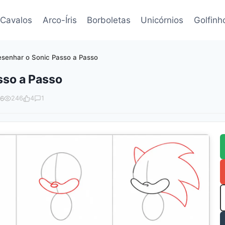
Cavalos
Arco-Íris
Borboletas
Unicórnios
Golfinh
senhar o Sonic Passo a Passo
sso a Passo
26
246
4
1