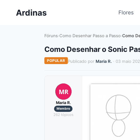
Pular
Ardinas
para
Flores
o
Conteúdo
Fóruns
›
Como Desenhar Passo a Passo
›
Como De
Como Desenhar o Sonic Pa
POPULAR
Publicado por
Maria R.
· 03 maio 20
MR
Maria R.
Membro
262 tópicos