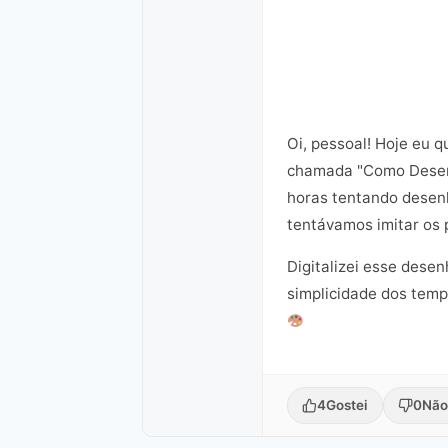
Oi, pessoal! Hoje eu 
chamada "Como Desenh
horas tentando desenh
tentávamos imitar os 
Digitalizei esse dese
simplicidade dos temp
4
Gostei
0
Não