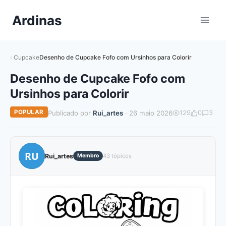
Pular
Ardinas
para
o
Conteúdo
Cupcake
Desenho de Cupcake Fofo com Ursinhos para Colorir
Desenho de Cupcake Fofo com
Ursinhos para Colorir
POPULAR
Publicado por
Rui_artes
· 26 maio 2026
129
0
3
RU
Rui_artes
Membro
43 tópicos