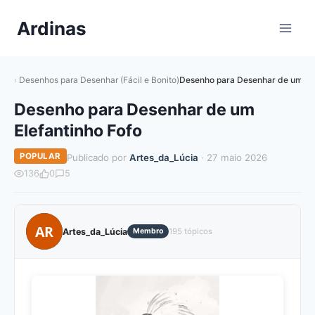
Pular
Ardinas
para
o
Conteúdo
Desenhos para Desenhar (Fácil e Bonito)
Desenho para Desenhar de um Ele
Desenho para Desenhar de um
Elefantinho Fofo
POPULAR
Publicado por
Artes_da_Lúcia
· 27 maio 2026
136
0
5
AR
Artes_da_Lúcia
Membro
195 tópicos