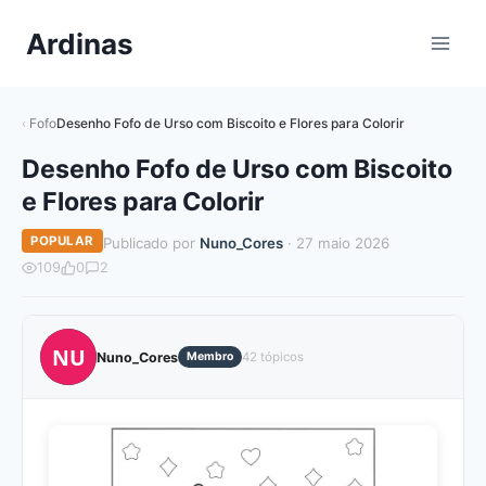
Pular
Ardinas
para
o
Conteúdo
Fofo
Desenho Fofo de Urso com Biscoito e Flores para Colorir
Desenho Fofo de Urso com Biscoito
e Flores para Colorir
POPULAR
Publicado por
Nuno_Cores
· 27 maio 2026
109
0
2
NU
Nuno_Cores
Membro
42 tópicos