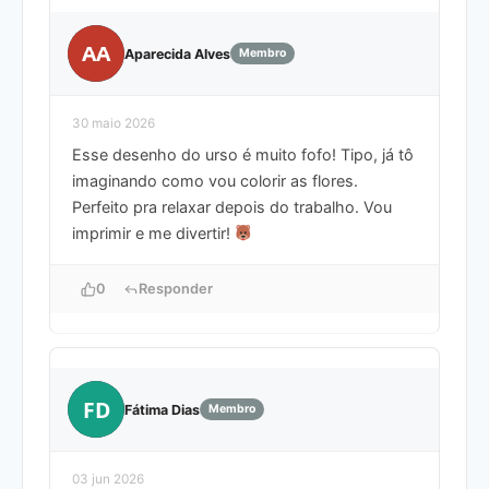
AA
Aparecida Alves
Membro
30 maio 2026
Esse desenho do urso é muito fofo! Tipo, já tô
imaginando como vou colorir as flores.
Perfeito pra relaxar depois do trabalho. Vou
imprimir e me divertir!
0
Responder
FD
Fátima Dias
Membro
03 jun 2026