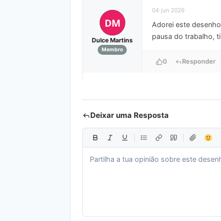
04 jun 2026
DM
Adorei este desenho
pausa do trabalho, t
Dulce Martins
Membro
0
Responder
Deixar uma Resposta