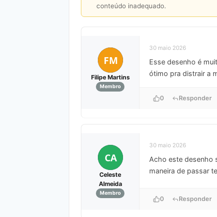
conteúdo inadequado.
30 maio 2026
FM
Esse desenho é muito
ótimo pra distrair a
Filipe Martins
Membro
0
Responder
30 maio 2026
CA
Acho este desenho 
maneira de passar t
Celeste
Almeida
Membro
0
Responder