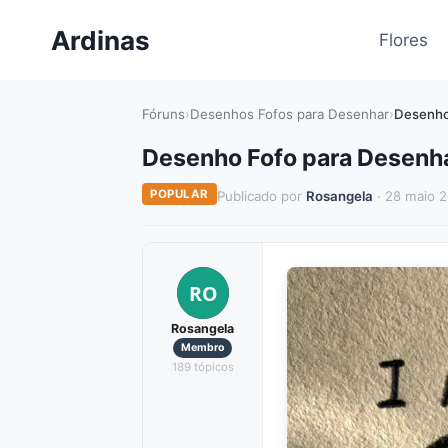
Pular
Ardinas
para
Flores
o
Conteúdo
Fóruns
›
Desenhos Fofos para Desenhar
›
Desenho
Desenho Fofo para Desenh
POPULAR
Publicado por
Rosangela
· 28 maio 
RO
Rosangela
Membro
189 tópicos