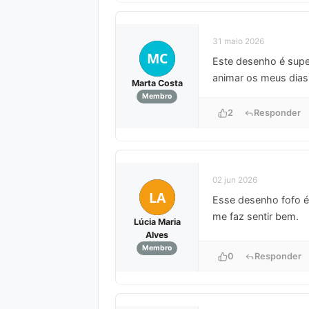
31 maio 2026
MC
Este desenho é super
animar os meus dias
Marta Costa
Membro
2
Responder
02 jun 2026
LA
Esse desenho fofo é 
me faz sentir bem.
Lúcia Maria
Alves
Membro
0
Responder