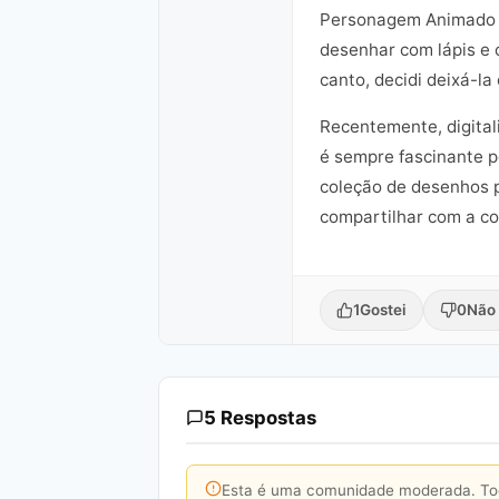
Personagem Animado Fe
desenhar com lápis e 
canto, decidi deixá-l
Recentemente, digitali
é sempre fascinante p
coleção de desenhos p
compartilhar com a co
1
Gostei
0
Não 
5 Respostas
Esta é uma comunidade moderada. Toda