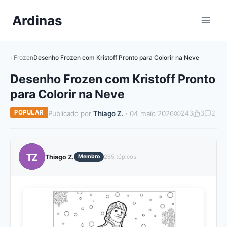
Pular
Ardinas
para
o
Conteúdo
Frozen
Desenho Frozen com Kristoff Pronto para Colorir na Neve
Desenho Frozen com Kristoff Pronto
para Colorir na Neve
POPULAR
Publicado por
Thiago Z.
· 04 maio 2026
243
3
2
TZ
Thiago Z.
Membro
265 tópicos