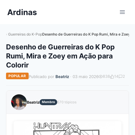
Pular
Ardinas
para
o
Conteúdo
Guerreiras do K-Pop
Desenho de Guerreiras do K Pop Rumi, Mira e Zoey em
Desenho de Guerreiras do K Pop
Rumi, Mira e Zoey em Ação para
Colorir
POPULAR
Publicado por
Beatriz
· 03 maio 2026
838
14
2
Beatriz
Membro
570 tópicos