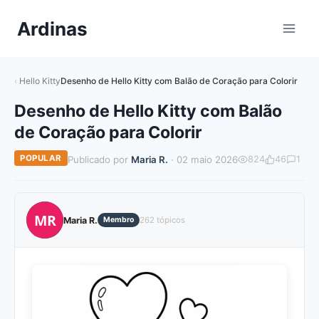
Pular
Ardinas
para
o
Conteúdo
Hello Kitty
Desenho de Hello Kitty com Balão de Coração para Colorir
Desenho de Hello Kitty com Balão
de Coração para Colorir
POPULAR
Publicado por
Maria R.
· 02 maio 2026
824
46
1
MR
Maria R.
Membro
262 tópicos