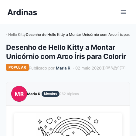
Pular
Ardinas
para
o
Conteúdo
Hello Kitty
Desenho de Hello Kitty a Montar Unicórnio com Arco Íris para Co
Desenho de Hello Kitty a Montar
Unicórnio com Arco Íris para Colorir
POPULAR
Publicado por
Maria R.
· 02 maio 2026
358
9
1
MR
Maria R.
Membro
262 tópicos