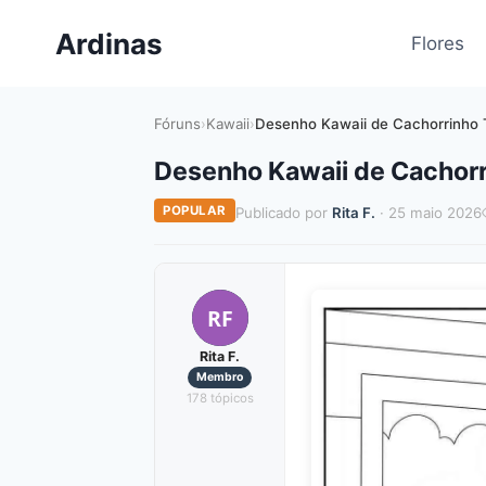
Pular
Ardinas
para
Flores
o
Conteúdo
Fóruns
›
Kawaii
›
Desenho Kawaii de Cachorrinho 
Desenho Kawaii de Cachorr
POPULAR
Publicado por
Rita F.
· 25 maio 2026
RF
Rita F.
Membro
178 tópicos