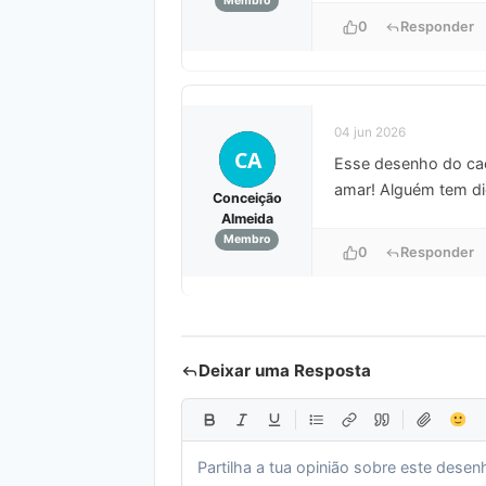
Membro
0
Responder
04 jun 2026
CA
Esse desenho do cac
amar! Alguém tem di
Conceição
Almeida
Membro
0
Responder
Deixar uma Resposta