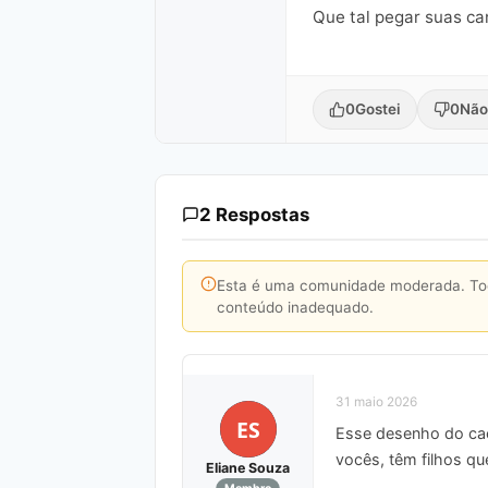
Que tal pegar suas ca
0
Gostei
0
Não
2 Respostas
Esta é uma comunidade moderada. Toda
conteúdo inadequado.
31 maio 2026
ES
Esse desenho do cach
vocês, têm filhos q
Eliane Souza