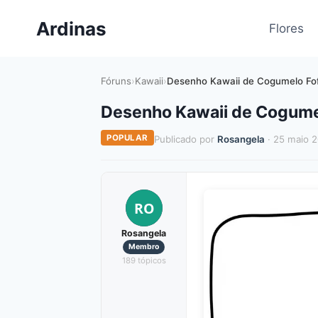
Pular
Ardinas
para
Flores
o
Conteúdo
Fóruns
›
Kawaii
›
Desenho Kawaii de Cogumelo Fof
Desenho Kawaii de Cogumel
POPULAR
Publicado por
Rosangela
· 25 maio 
RO
Rosangela
Membro
189 tópicos