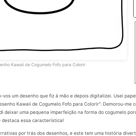
enho Kawaii de Cogumelo Fofo para Colorir
go-vos um desenho que fiz à mão e depois digitalizei. Usei pap
"Desenho Kawaii de Cogumelo Fofo para Colorir". Demorou-me c
idi deixar uma pequena imperfeição na forma do cogumelo por
 destaca essa característica!
rativas por trás dos desenhos, e este tem uma história diverti