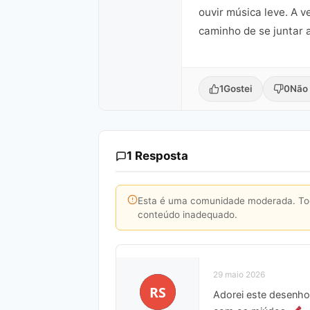
ouvir música leve. A 
caminho de se juntar a
1
Gostei
0
Não 
1 Resposta
Esta é uma comunidade moderada. Toda
conteúdo inadequado.
29 maio 2026
RS
Adorei este desenho 