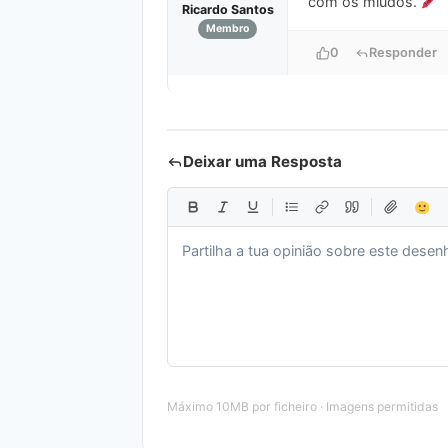
com os miúdos.
Ricardo Santos
Membro
0
Responder
Deixar uma Resposta
Máximo 10MB por ficheiro · Imagens permitidas