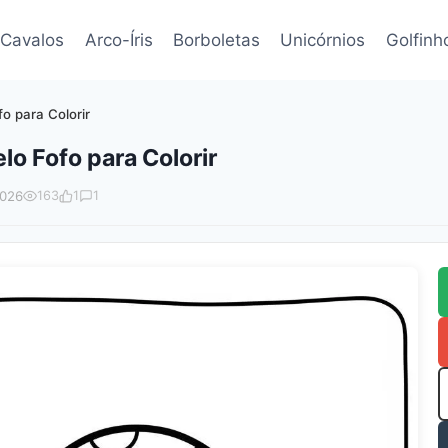
Cavalos
Arco-Íris
Borboletas
Unicórnios
Golfinh
o para Colorir
o Fofo para Colorir
2026
163
1
1