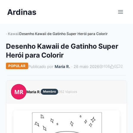
Pular
Ardinas
para
o
Conteúdo
Kawaii
Desenho Kawaii de Gatinho Super Herói para Colorir
Desenho Kawaii de Gatinho Super
Herói para Colorir
POPULAR
Publicado por
Maria R.
· 26 maio 2026
108
0
2
MR
Maria R.
Membro
262 tópicos