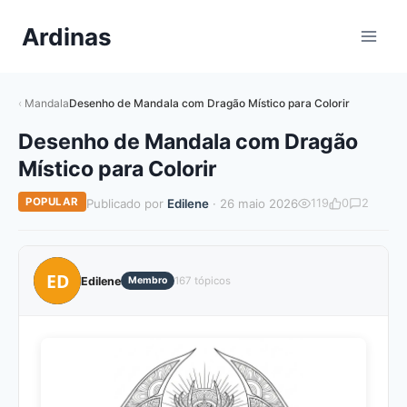
Pular
Ardinas
para
o
Conteúdo
Mandala
Desenho de Mandala com Dragão Místico para Colorir
Desenho de Mandala com Dragão
Místico para Colorir
POPULAR
Publicado por
Edilene
· 26 maio 2026
119
0
2
ED
Edilene
Membro
167 tópicos